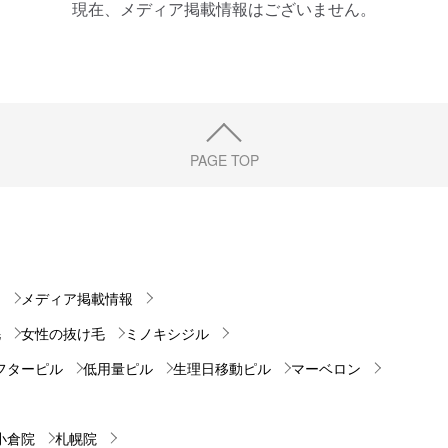
現在、メディア掲載情報はございません。
PAGE TOP
ロ
メディア掲載情報
毛
女性の抜け毛
ミノキシジル
フターピル
低用量ピル
生理日移動ピル
マーベロン
小倉院
札幌院