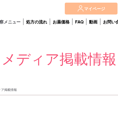
マイページ
察メニュー
処方の流れ
お薬価格
FAQ
動画
お問い
メディア掲載情報
ィア掲載情報