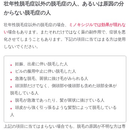
壮年性脱毛症以外の脱毛症の人、あるいは原因の分
からない脱毛症の人
壮年性脱毛症以外の脱毛症の場合、
ミノキシジルでは効果が現れな
い
場合もあります。またそれだけではなく薬の副作用で、症状を悪
化させてしまうこともあります。下記の項目に当てはまる方は使用
しないでください。
妊娠、出産に伴い脱毛した人
●
ピルの服用中止に伴い脱毛した人
●
急激な脱毛、斑状に抜け毛がみられる人
●
頭頂部だけでなく、側頭部や後頭部も含めた頭部全体が
●
脱毛している人
脱毛が急激であったり、髪が斑状に抜けている人
●
頭皮から強く引っ張るような髪型によって脱毛している
●
人
上記の項目に当てはまらない場合でも、脱毛の原因が不明な方は専