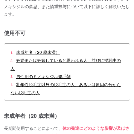
ノキシジルの禁忌、また慎重投与について以下に詳しく解説いたし
ます。
使用不可
未成年者（20 歳未満）
1.
妊婦または妊娠していると思われる人、並びに授乳中の
2.
人
男性用のミノキシジル発毛剤
3.
壮年性脱毛症以外の脱毛症の人、あるいは原因の分から
4.
ない脱毛症の人
未成年者（20 歳未満）
長期間使用することによって、
体の発達にどのような影響が及ぼさ