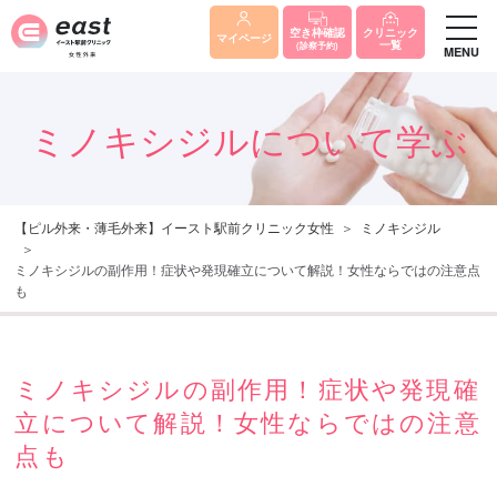
クリニック
空き枠確認
マイページ
一覧
(診察予約)
MENU
ミノキシジルについて学ぶ
【ピル外来・薄毛外来】イースト駅前クリニック女性
ミノキシジル
ミノキシジルの副作用！症状や発現確立について解説！女性ならではの注意点
も
ミノキシジルの副作用！症状や発現確
立について解説！女性ならではの注意
点も