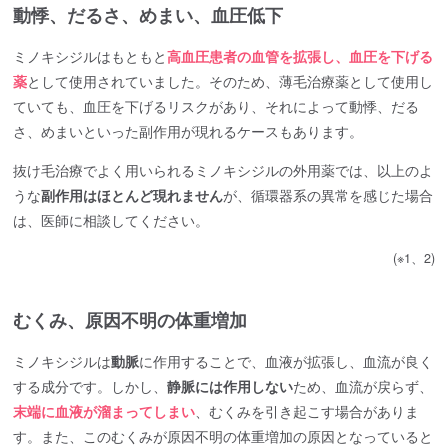
動悸、だるさ、めまい、血圧低下
ミノキシジルはもともと
高血圧患者の血管を拡張し、血圧を下げる
薬
として使用されていました。そのため、薄毛治療薬として使用し
ていても、血圧を下げるリスクがあり、それによって動悸、だる
さ、めまいといった副作用が現れるケースもあります。
抜け毛治療でよく用いられるミノキシジルの外用薬では、以上のよ
うな
副作用はほとんど現れません
が、循環器系の異常を感じた場合
は、医師に相談してください。
(※1、2)
むくみ、原因不明の体重増加
ミノキシジルは
動脈
に作用することで、血液が拡張し、血流が良く
する成分です。しかし、
静脈には作用しない
ため、血流が戻らず、
末端に血液が溜まってしまい
、むくみを引き起こす場合がありま
す。また、このむくみが原因不明の体重増加の原因となっていると