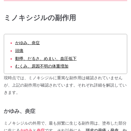
ミノキシジルの副作用
かゆみ、炎症
●
頭痛
●
動悸、だるさ、めまい、血圧低下
●
むくみ、原因不明の体重増加
●
現時点では、ミノキシジルに重篤な副作用は確認されていません
が、上記の副作用が確認されています。それぞれ詳細を解説してい
きます。
かゆみ、炎症
ミノキシジルの外用で、最も頻繁に生じる副作用は、塗布した部分
に生じる
かゆみ
と
炎症
です。それ以外にも、
頭皮の発疹・発赤、か