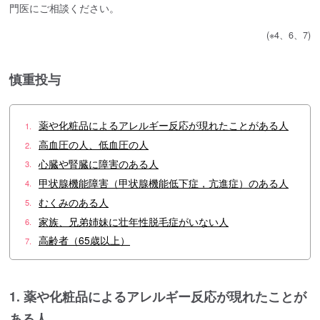
門医にご相談ください。
(※4、6、7)
慎重投与
薬や化粧品によるアレルギー反応が現れたことがある人
1.
高血圧の人、低血圧の人
2.
心臓や腎臓に障害のある人
3.
甲状腺機能障害（甲状腺機能低下症，亢進症）のある人
4.
むくみのある人
5.
家族、兄弟姉妹に壮年性脱毛症がいない人
6.
高齢者（65歳以上）
7.
1. 薬や化粧品によるアレルギー反応が現れたことが
ある人