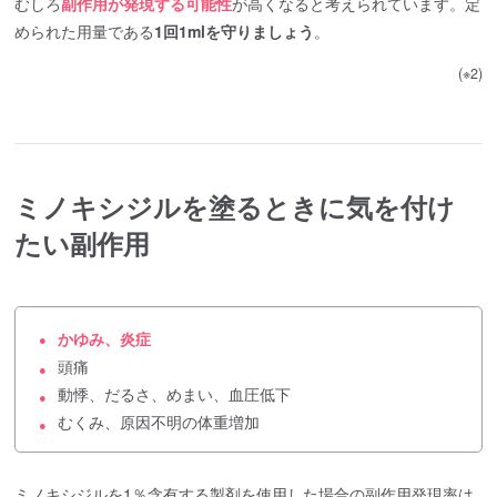
むしろ
副作用が発現する可能性
が高くなると考えられています。定
められた用量である
1回1mlを守りましょう
。
(※2)
ミノキシジルを塗るときに気を付け
たい副作用
かゆみ、炎症
●
頭痛
●
動悸、だるさ、めまい、血圧低下
●
むくみ、原因不明の体重増加
●
ミノキシジルを1％含有する製剤を使用した場合の副作用発現率は