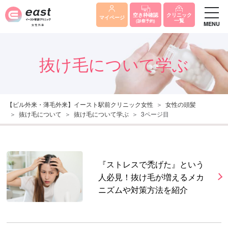
クリニック
空き枠確認
マイページ
一覧
(診察予約)
MENU
抜け毛について学ぶ
【ピル外来・薄毛外来】イースト駅前クリニック女性
女性の頭髪
抜け毛について
抜け毛について学ぶ
3ページ目
『ストレスで禿げた』という
人必見！抜け毛が増えるメカ
ニズムや対策方法を紹介