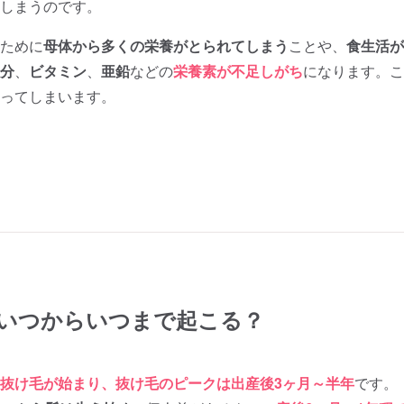
しまうのです。
ために
母体から多くの栄養がとられてしまう
ことや、
食生活が
分
、
ビタミン
、
亜鉛
などの
栄養素が不足しがち
になります。こ
ってしまいます。
いつからいつまで起こる？
抜け毛が始まり、抜け毛のピークは出産後3ヶ月～半年
です。