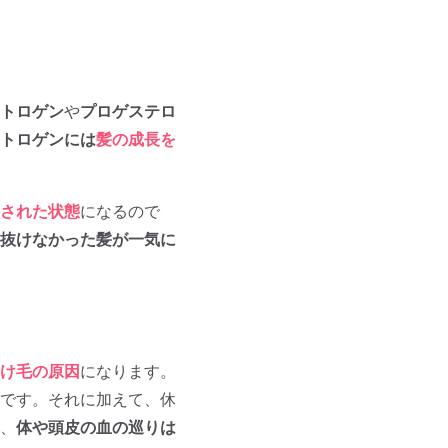
トロゲン
や
プロゲステロ
トロゲンには
髪の成長を
された状態
になるので
抜けなかった髪が一気に
け毛の原因
になります。
です。それに加えて、休
、
体や頭皮の血の巡りは