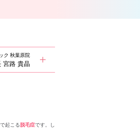
ック 秋葉原院
 宮路 貴晶
で起こる
脱毛症
です。し