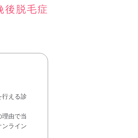
娩後脱毛症
を行える診
の理由で当
オンライン