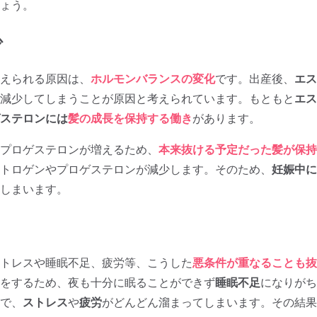
ょう。
少
えられる原因は、
ホルモンバランスの変化
です。出産後、
エス
減少してしまうことが原因と考えられています。もともと
エス
ステロンには
髪の成長を保持する働き
があります。
プロゲステロンが増えるため、
本来抜ける予定だった髪が保持
トロゲンやプロゲステロンが減少します。そのため、
妊娠中に
しまいます。
トレスや睡眠不足、疲労等、こうした
悪条件が重なることも抜
をするため、夜も十分に眠ることができず
睡眠不足
になりがち
で、
ストレス
や
疲労
がどんどん溜まってしまいます。その結果