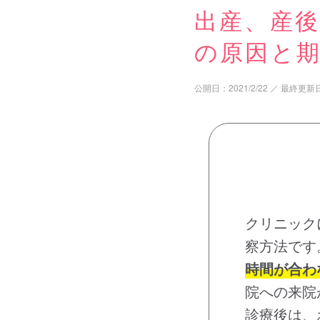
出産、産
の原因と期
公開日：
2021/2/22
／
最終更新
クリニック
察方法です
時間が合わ
院への来院
診療後は、