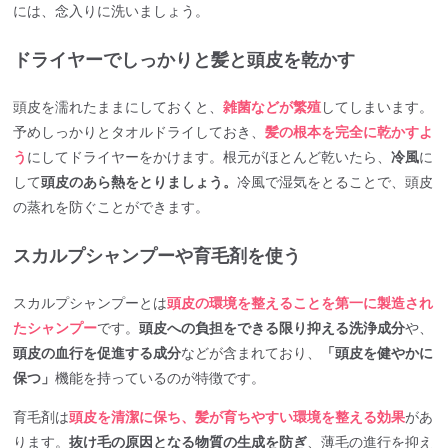
には、念入りに洗いましょう。
ドライヤーでしっかりと髪と頭皮を乾かす
頭皮を濡れたままにしておくと、
雑菌などが繁殖
してしまいます。
予めしっかりとタオルドライしておき、
髪の根本を完全に乾かすよ
う
にしてドライヤーをかけます。根元がほとんど乾いたら、
冷風
に
して
頭皮のあら熱をとりましょう。
冷風で湿気をとることで、頭皮
の蒸れを防ぐことができます。
スカルプシャンプーや育毛剤を使う
スカルプシャンプーとは
頭皮の環境を整えることを第一に製造され
たシャンプー
です。
頭皮への負担をできる限り抑える洗浄成分
や、
頭皮の血行を促進する成分
などが含まれており、
「頭皮を健やかに
保つ」
機能を持っているのが特徴です。
育毛剤は
頭皮を清潔に保ち、髪が育ちやすい環境を整える効果
があ
ります。
抜け毛の原因となる物質の生成を防ぎ
、薄毛の進行を抑え