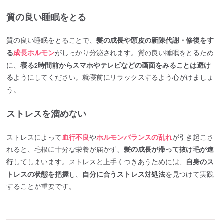
質の良い睡眠をとる
質の良い睡眠をとることで、
髪の成長や頭皮の新陳代謝・修復をす
る
成長ホルモン
がしっかり分泌されます。質の良い睡眠をとるため
に、
寝る2時間前からスマホやテレビなどの画面をみることは避け
る
ようにしてください。就寝前にリラックスするよう心がけましょ
う。
ストレスを溜めない
ストレスによって
血行不良
や
ホルモンバランスの乱れ
が引き起こさ
れると、毛根に十分な栄養が届かず、
髪の成長が滞って抜け毛が進
行
してしまいます。ストレスと上手くつきあうためには、
自身のス
トレスの状態を把握
し、
自分に合うストレス対処法
を見つけて実践
することが重要です。