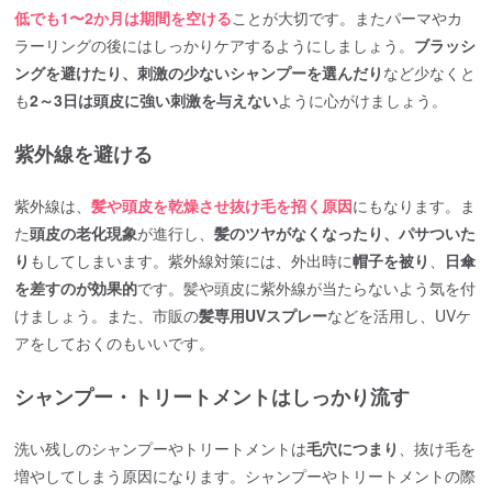
低でも1〜2か月は期間を空ける
ことが大切です。またパーマやカ
ラーリングの後にはしっかりケアするようにしましょう。
ブラッシ
ングを避けたり、刺激の少ないシャンプーを選んだり
など少なくと
も
2～3日は頭皮に強い刺激を与えない
ように心がけましょう。
紫外線を避ける
紫外線は、
髪や頭皮を乾燥させ抜け毛を招く原因
にもなります。ま
た
頭皮の老化現象
が進行し、
髪のツヤがなくなったり、パサついた
り
もしてしまいます。紫外線対策には、外出時に
帽子を被り
、
日傘
を差すのが効果的
です。髪や頭皮に紫外線が当たらないよう気を付
けましょう。また、市販の
髪専用UVスプレー
などを活用し、UVケ
アをしておくのもいいです。
シャンプー・トリートメントはしっかり流す
洗い残しのシャンプーやトリートメントは
毛穴につまり
、抜け毛を
増やしてしまう原因になります。シャンプーやトリートメントの際