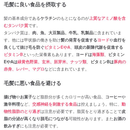
毛髪に良い食品を摂取する
髪の基本成分である
ケラチン
のもとになるのが
上質なアミノ酸を含
むタンパク質
です。
タンパク質は、
肉、魚、大豆製品、牛乳、乳製品
に含まれていま
す。他には甲状腺の働きを助け
髪の発育を促進する
ヨード
や
血行を
良くして抜け毛を防ぐ
ビタミンEやA
、
頭皮の新陳代謝を促進する
ビタミンB
といった栄養素もあります。
ヨードは
海藻類
、
ビタミン
EやAは
緑黄色野菜、玄米、胚芽米、ナッツ類
、
ビタミンBは
豚肉の
赤身、レバー、マグロ
などに含まれています。
毛髪に悪い食品を避ける
揚げ物
や
お菓子
など脂肪分が多くカロリーが高い食品、
コーヒー
や
激辛料理
など、
交感神経を刺激する食品
は控えましょう。特に、
動
物性脂肪のとり過ぎ
は注意が必要です。脂質をとり過ぎることで
皮
脂の分泌が高くなり脱毛につながる
可能性があります。また
お酒の
飲みすぎ
にも注意が必要です。