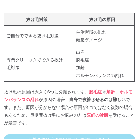
抜け毛対策
抜け毛の原因
・生活習慣の乱れ
ご自分でできる抜け毛対策
・頭皮ダメージ
・出産
専門クリニックでできる抜け
・脱毛症
毛対策
・加齢
・ホルモンバランスの乱れ
抜け毛の原因は大きく
6つ
に分類されます。
脱毛症
や
加齢
、
ホルモ
ンバランスの乱れ
が原因の場合、
自身で改善させるのは難しい
で
す。また、原因が分からない場合や原因が1つではなく複数の場合
もあるため、長期間抜け毛にお悩みの方は
医師の診断
を受けること
が最善です。