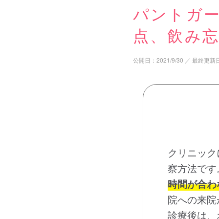
パントガ
点、飲み
公開日：
2021/9/30
／
最終更新
クリニック
察方法です
時間が合わ
院への来院
診療後は、