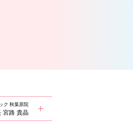
ック 秋葉原院
 宮路 貴晶