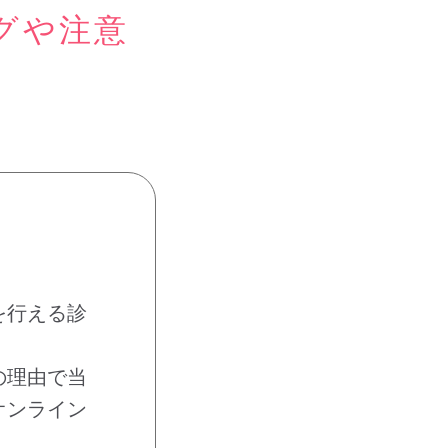
グや注意
を行える診
の理由で当
オンライン