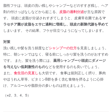
脂性フケは、頭皮の洗い残しやシャンプーなどのすすぎ残し、ヘア
剤の付けっぱなしなどから起こる、
皮脂の過剰分泌
が主な原因で
す。 頭皮に皮脂が分泌されすぎてしまうと、皮膚常在菌である
マ
ラセチア菌が皮脂をエサに過剰に増殖し、頭皮の新陳代謝を早めて
しまいます。 その結果、フケが目立つようになってしまいます。
対策
洗い残しや髪を洗う頻度など
シャンプーの仕方
を見直しましょう。
特に、朝シャンではなく、寝る前にしっかり髪を洗うのがおすすめ
です。 また、髪を洗う際には、
薬用シャンプー
や
頭皮にダメージ
を与えない低刺激性のもの
などを使用するのも良いでしょう。
また、
食生活の見直し
も大切です。 食事は規則正しく摂り、豚肉
やほうれん草等、ビタミンB群を多く含む食物を摂るように心掛
け、アルコールや脂肪分の多いものは控えましょう。
（※2、3、4、5）