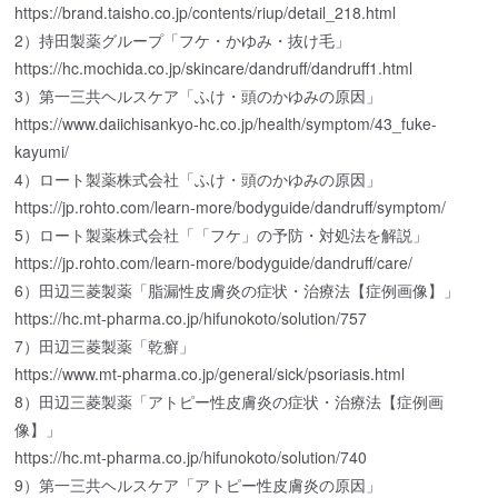
https://brand.taisho.co.jp/contents/riup/detail_218.html
2）持田製薬グループ「フケ・かゆみ・抜け毛」
https://hc.mochida.co.jp/skincare/dandruff/dandruff1.html
3）第一三共ヘルスケア「ふけ・頭のかゆみの原因」
https://www.daiichisankyo-hc.co.jp/health/symptom/43_fuke-
kayumi/
4）ロート製薬株式会社「ふけ・頭のかゆみの原因」
https://jp.rohto.com/learn-more/bodyguide/dandruff/symptom/
5）ロート製薬株式会社「「フケ」の予防・対処法を解説」
https://jp.rohto.com/learn-more/bodyguide/dandruff/care/
6）田辺三菱製薬「脂漏性皮膚炎の症状・治療法【症例画像】」
https://hc.mt-pharma.co.jp/hifunokoto/solution/757
7）田辺三菱製薬「乾癬」
https://www.mt-pharma.co.jp/general/sick/psoriasis.html
8）田辺三菱製薬「アトピー性皮膚炎の症状・治療法【症例画
像】」
https://hc.mt-pharma.co.jp/hifunokoto/solution/740
9）第一三共ヘルスケア「アトピー性皮膚炎の原因」