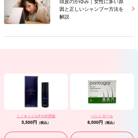
頭皮のかゆみ｜女性に多い原
因と正しいシャンプー方法を
解説
ミノキシジル5％外用薬
パントガール
5,500円
8,500円
（税込）
（税込）