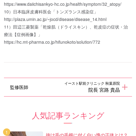
https://www.daiichisankyo-hc.co.jp/health/symptom/32_atopy/
10）日本臨床皮膚科医会「トンズランス感染症」
http://plaza.umin.ac.jp/~jocd/disease/disease_14.html
11）田辺三菱製薬「乾燥肌（ドライスキン）、乾皮症の症状・治
療法【症例画像】」
https://hc.mt-pharma.co.jp/hifunokoto/solution/772
イースト駅前クリニック 秋葉原院
監修医師
院長 宮路 貴晶
人気記事ランキング
抜け毛の毛根に付く白い塊の正体とは？