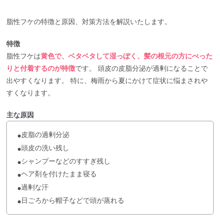
脂性フケの特徴と原因、対策方法を解説いたします。
特徴
脂性フケは
黄色で、ベタベタして湿っぽく、髪の根元の方にべった
りと付着するのが特徴
です。 頭皮の皮脂分泌が過剰になることで
出やすくなります。 特に、梅雨から夏にかけて症状に悩まされや
すくなります。
主な原因
皮脂の過剰分泌
●
頭皮の洗い残し
●
シャンプーなどのすすぎ残し
●
ヘア剤を付けたまま寝る
●
過剰な汗
●
日ごろから帽子などで頭が蒸れる
●