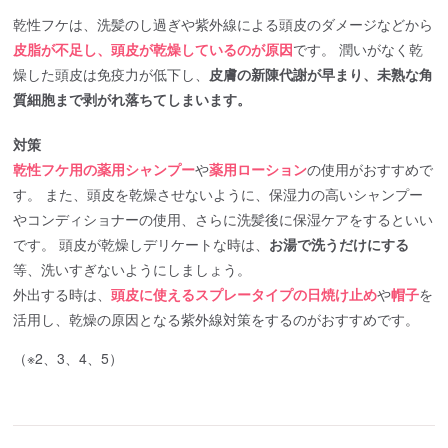
乾性フケは、洗髪のし過ぎや紫外線による頭皮のダメージなどから
皮脂が不足し、頭皮が乾燥しているのが原因
です。 潤いがなく乾
燥した頭皮は免疫力が低下し、
皮膚の新陳代謝が早まり、未熟な角
質細胞まで剥がれ落ちてしまいます。
対策
乾性フケ用の薬用シャンプー
や
薬用ローション
の使用がおすすめで
す。 また、頭皮を乾燥させないように、保湿力の高いシャンプー
やコンディショナーの使用、さらに洗髪後に保湿ケアをするといい
です。 頭皮が乾燥しデリケートな時は、
お湯で洗うだけにする
等、洗いすぎないようにしましょう。
外出する時は、
頭皮に使えるスプレータイプの日焼け止め
や
帽子
を
活用し、乾燥の原因となる紫外線対策をするのがおすすめです。
（※2、3、4、5）