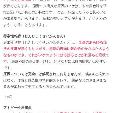
が赤くなります。 脂漏性皮膚炎が原因のフケは、やや黄色味を帯
びた湿り気があるのが特徴です。 また、乾燥したうろこ状のフケ
が出る場合があります。 症状が酷いとフケが固まり、かさぶたの
ようになることもあります。
尋常性乾癬（じんじょうせいかんせん）
尋常性乾癬（じんじょうせいかんせん）とは、
全身のあらゆる場
所の皮膚が赤くもり上がり、患部の表面に銀白色のかさぶたのよう
なものができ、それがフケのようにぼろぼろとはがれ落ちる症状
で
す。 頭皮や髪の生え際、ひじ、ひざなどに比較的症状が出やすい
です。
原因については完全には解明されておりません
が、感染する病気で
はなく、体質と感染症や精神的ストレス、 薬剤などのさまざまな
要因が加わって発症すると考えられています。
（※7）
アトピー性皮膚炎