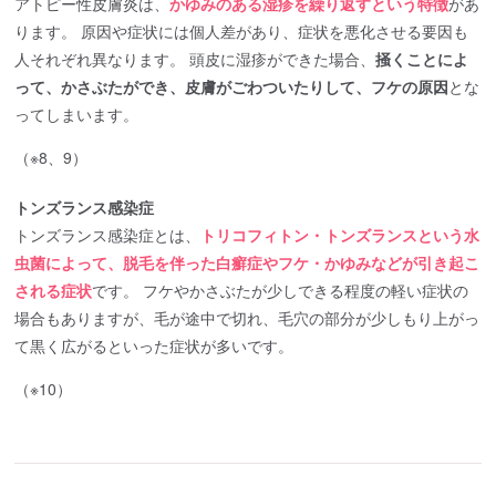
アトピー性皮膚炎は、
かゆみのある湿疹を繰り返すという特徴
があ
ります。 原因や症状には個人差があり、症状を悪化させる要因も
人それぞれ異なります。 頭皮に湿疹ができた場合、
掻くことによ
って、かさぶたができ、皮膚がごわついたりして、フケの原因
とな
ってしまいます。
（※8、9）
トンズランス感染症
トンズランス感染症とは、
トリコフィトン・トンズランスという水
虫菌によって、脱毛を伴った白癬症やフケ・かゆみなどが引き起こ
される症状
です。 フケやかさぶたが少しできる程度の軽い症状の
場合もありますが、毛が途中で切れ、毛穴の部分が少しもり上がっ
て黒く広がるといった症状が多いです。
（※10）