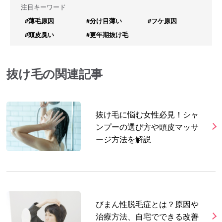
注目キーワード
#薄毛原因
#分け目薄い
#フケ原因
#頭皮臭い
#更年期抜け毛
抜け毛の関連記事
抜け毛に悩む女性必見！シャ
ンプーの選び方や頭皮マッサ
ージ方法を解説
びまん性脱毛症とは？原因や
治療方法、自宅でできる改善