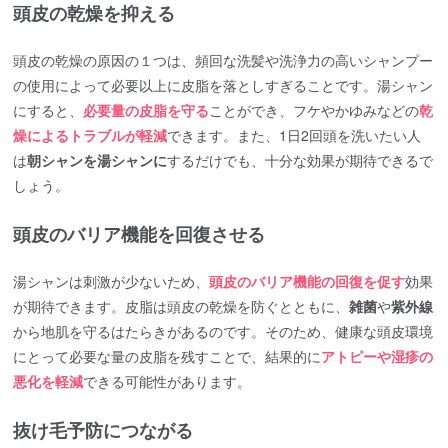
頭皮の乾燥を抑える
頭皮の乾燥の原因の１つは、頻回な洗髪や洗浄力の高いシャンプー
の使用によって必要以上に皮脂を落としすぎることです。湯シャン
にすると、
必要量の皮脂を守る
ことができ、フケやかゆみなどの
乾
燥によるトラブルが軽減
できます。また、1日2回頭を洗いたい人
は
朝シャンを湯シャンに
するだけでも、十分な効果が期待できるで
しょう。
頭皮のバリア機能を回復させる
湯シャンは刺激が少ないため、
頭皮のバリア機能の回復を促す
効果
が期待できます。皮脂は頭皮の乾燥を防ぐとともに、
雑菌
や
紫外線
から地肌を守るはたらきがあるのです。そのため、健康な頭皮環境
にとって必要な量の皮脂を残すことで、結果的に
アトピーや湿疹の
悪化を軽減
できる可能性があります。
抜け毛予防につながる