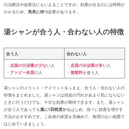
の治療法や改善法にもいえることですが、効果が出るのには時間が
かかるため、
気長に待つ
必要があります。
湯シャンが合う人・合わない人の特徴
合う人
合わない人
・
皮脂の分泌量が少ない
人
・
皮脂の分泌量が多い
人
・
アトピー体質
の人
・
整髪料
を使う人
湯シャンのメリット・デメリットをふまえ、合う人・合わない人の
特徴をまとめました。湯シャンは頭皮の汚れがあまり気にならない
ときに行うだけでも、十分な効果が期待できます。また、湯シャン
が合う人であっても
週に1回程度から
はじめ、徐々に頻度を増やす
方法がおすすめです。ご自身の体質を見極めて、無理のない範囲で
はじめていきましょう。