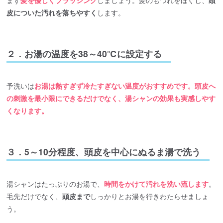
まず
髪を優しくブラッシング
しましょう。髪のもつれをほぐし、
頭
皮についた汚れを落ちやすく
します。
２．お湯の温度を38～40℃に設定する
予洗いは
お湯は
熱すぎず冷たすぎない温度
がおすすめです。
頭皮へ
の刺激を最小限にできる
だけでなく、湯シャンの効果も実感しやす
くなります。
３．5～10分程度、頭皮を中心にぬるま湯で洗う
湯シャンはたっぷりのお湯で、
時間をかけて汚れを洗い流します
。
毛先だけでなく、
頭皮まで
しっかりとお湯を行きわたらせましょ
う。