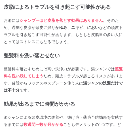
皮脂によるトラブルを引き起こす可能性がある
お湯には
シャンプーほど皮脂を落とす効果はありません
。そのた
め、過剰な皮脂が頭皮に残り
かゆみ
、
ニキビ
、
におい
などの頭皮ト
ラブルを引き起こす可能性があります。もともと皮脂量の多い人に
とってはストレスにもなるでしょう。
整髪料を洗い落とせない
整髪料を落とすためには高い洗浄力が必要です。湯シャンでは
整髪
料を洗い残してしまう
ため、頭皮トラブルが起こるリスクがありま
す。普段からワックスやスプレーを使う人は
湯シャンの洗髪だけで
は不十分
です。
効果が出るまでに時間がかかる
湯シャンによる頭皮環境の改善や、抜け毛・薄毛予防効果を実感す
るまでには
数週間～数か月かかる
こともデメリットの1つです。ど