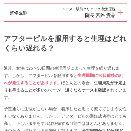
イースト駅前クリニック 秋葉原院
監修医師
院長 宮路 貴晶
アフターピルを服用すると生理はどれ
くらい遅れる？
通常、女性は25〜38日間の生理周期によって生理を繰り返しま
す。しかし、アフターピルを服用すると
生理周期に10日前後の乱
れが発生することがあります
。ほとんどの場合、
生理周期が予定よ
りも早まることが多い
のですが、
遅くなるケースも確認
されていま
す。
予定通りに生理がこない場合、着床したと思って慌ててしまう女性
も少なくありません。しかし、アフターピルの避妊成功率はとても
高く、正しい服用をすれば妊娠する可能性はほとんどありません。
そのため、遅れている可能性も踏まえて、
予定周期から10日ほど