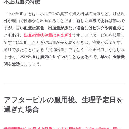
不正出血の特徴
「不正出血」とは、ホルモンの異常や婦人科系の病気など、月経以
外が理由で性器から出血することです。
新しい血液であれば赤いで
すが、古い血液は茶色、出血量が少ない場合にはピンクや黄色のこ
ともあり、
出血の性状や量はさまざま
です。アフターピルを服用し
てすぐに出血したときや出血が長く続くときは、注意が必要です。
避妊できたことによる「消退出血」ではなく「不正出血」かもしれ
ません。
不正出血は病気のサインのこともあるので、早めに医療機
関を受診
しましょう。
アフターピルの服用後、生理予定日を
過ぎた場合
予定周期から10日以上経過しても生理が起こらない場合は、既に