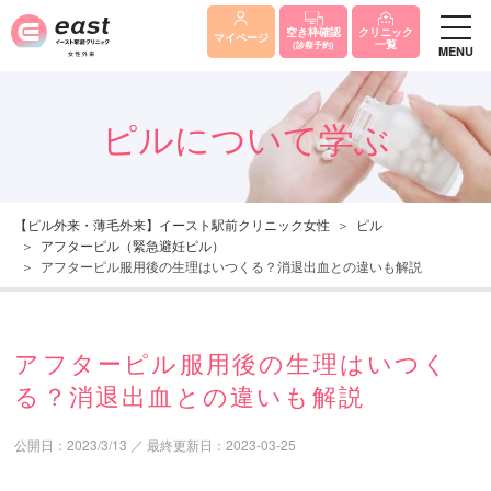
クリニック
空き枠確認
マイページ
一覧
(診察予約)
MENU
ピルについて学ぶ
【ピル外来・薄毛外来】イースト駅前クリニック女性
ピル
アフターピル（緊急避妊ピル）
アフターピル服用後の生理はいつくる？消退出血との違いも解説
アフターピル服用後の生理はいつく
る？消退出血との違いも解説
公開日：
2023/3/13
／
最終更新日：
2023-03-25