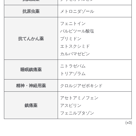
抗原虫薬
メトロニダゾール
フェニトイン
バルビツール酸塩
抗てんかん薬
プリミドン
エトスクシミド
カルバマゼピン
ニトラゼパム
睡眠鎮痛薬
トリアゾラム
精神・神経用薬
クロルジアゼポキシド
アセトアミノフェン
鎮痛薬
アスピリン
フェニルブタゾン
(※3)