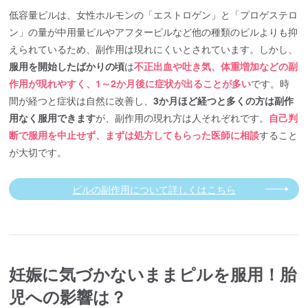
低容量ピルは、女性ホルモンの「エストロゲン」と「プロゲステロ
ン」の量が中用量ピルやアフターピルなど他の種類のピルよりも抑
えられているため、副作用は現れにくいとされています。しかし、
服用を開始したばかりの頃
は
不正出血や吐き気、体重増加などの副
作用が現れやすく、1～2か月後に症状が出ることが多い
です。時
間が経つと症状は自然に改善し、
3か月ほど経つと多くの方は副作
用なく服用できます
が、副作用の現れ方は人それぞれです。
自己判
断で服用を中止せず、まずは処方してもらった医師に相談
すること
が大切です。
ピルの副作用について詳しくはこちら
妊娠に気づかないままピルを服用！胎
児への影響は？