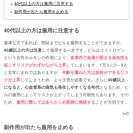
40代以上の方は服用に注意する
●
副作用が出たら服用を止める
●
40代以上の方は服用に注意する
健康な方であれば、閉経までピルを服用することができますが、
40歳以上の方は注意
して服用するべきです。ピルはエストロゲン
という女性ホルモンの作用により、
血管内で血液が固まる血栓症を
起こすリスクがわずかながら上昇
してしまいます。1万人に3～9人
と非常にまれではありますが、
年齢を重ねた方は血栓ができるリス
クが上昇
してしまうため、より注意が必要です。さらに
40歳以上
になると、心血管系の病気も発生しやすくなる年代
となるため、ピ
ルの服用によってリスクが上がってしまう可能性もあります。その
ため、
服用に際してはあらかじめ医師に相談
することが大切です。
(※2)
副作用が出たら服用を止める