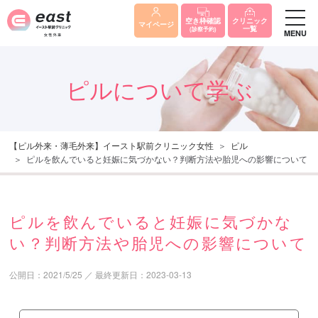
クリニック
空き枠確認
マイページ
一覧
(診察予約)
MENU
ピルについて学ぶ
【ピル外来・薄毛外来】イースト駅前クリニック女性
ピル
ピルを飲んでいると妊娠に気づかない？判断方法や胎児への影響について
ピルを飲んでいると妊娠に気づかな
い？判断方法や胎児への影響について
公開日：
2021/5/25
／
最終更新日：
2023-03-13