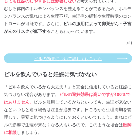
しても妊娠のしやすさには影響しない
と考えられています。
むしろ体内のホルモンバランスを整えることができるため、ホルモ
ンバランスの乱れによる生理不順、生理痛の緩和や生理時期のコン
トロールが可能です。さらに、
ピルの服用によって卵巣がん・子宮
がんのリスクが低下する
こともわかっています。
(※1)
ピルの効果について詳しくはこちら
ピルを飲んでいると妊娠に気づかない
「ピルを飲んでいるから大丈夫！」と完全に信用していると妊娠に
気づけない場合があります。
ピルの避妊効果は高いですが100％で
はありません。
ピルを服用しているからといっても、生理が来ない
などいつもと違う場合は注意が必要です。日ごろから生理周期を管
理して、異変に気づけるようにしておくといいでしょう。まれにピ
ルの影響で生理が来なくなる人もいるので、このような場合は
医師
に相談
しましょう。