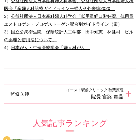
1）
公益社団法人日本産科婦人科学会、公益社団法人日本産婦人科
医会「産婦人科診療ガイドラインー婦人科外来編2020」
2）
公益社団法人日本産科婦人科学会「低用量経口避妊薬、低用量
エストロゲン・プロゲストーゲン配合剤ガイドライン（案）」
3）
国立公衆衛生院 保険統計人工学部 田中知恵 林健司「ピル
の薬理と使用法について」
4）
日本がん・生殖医療学会「婦人科がん」
イースト駅前クリニック 秋葉原院
監修医師
院長 宮路 貴晶
人気記事ランキング