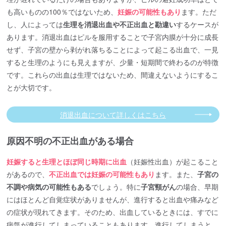
も高いものの100％ではないため、
妊娠の可能性もあり
ます。ただ
し、人によっては
生理を消退出血や不正出血と勘違い
するケースが
あります。消退出血はピルを服用することで子宮内膜が十分に成長
せず、子宮の壁から剥がれ落ちることによって起こる出血で、一見
すると生理のようにも見えますが、少量・短期間で終わるのが特徴
です。これらの出血は生理ではないため、間違えないようにするこ
とが大切です。
消退出血について詳しくはこちら
原因不明の不正出血がある場合
妊娠すると生理とほぼ同じ時期に出血
（妊娠性出血）が起こること
があるので、
不正出血では妊娠の可能性もあり
ます。また、
子宮の
不調や病気の可能性もある
でしょう。特に
子宮頸がん
の場合、早期
にはほとんど自覚症状がありませんが、進行すると出血や痛みなど
の症状が現れてきます。そのため、出血しているときには、すでに
病気が進行してしまっていることもあります。進行してしまうと、