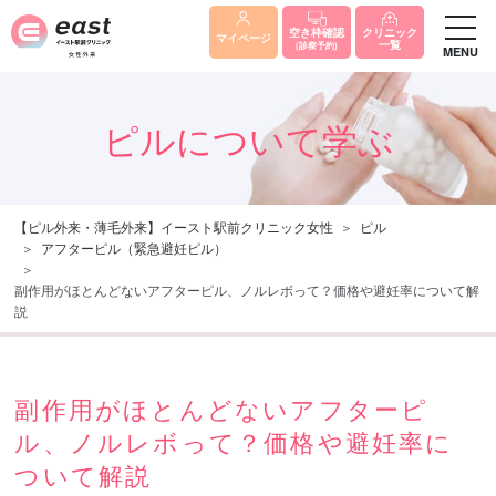
クリニック
空き枠確認
マイページ
一覧
(診察予約)
MENU
ピルについて学ぶ
【ピル外来・薄毛外来】イースト駅前クリニック女性
ピル
アフターピル（緊急避妊ピル）
副作用がほとんどないアフターピル、ノルレボって？価格や避妊率について解
説
副作用がほとんどないアフターピ
ル、ノルレボって？価格や避妊率に
ついて解説