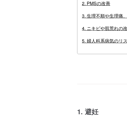
2. PMSの改善
3. 生理不順や生理
4. ニキビや肌荒れの
5. 婦人科系病気のリ
1. 避妊