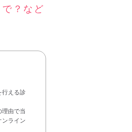
まで？など
を行える診
の理由で当
オンライン