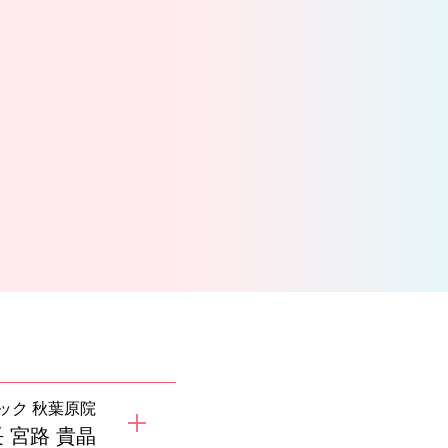
ック 秋葉原院
 宮路 貴晶