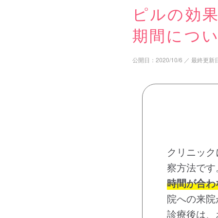
ピルの効
期間につ
公開日：
2020/10/6
／
最終更新
クリニック
察方法です
時間が合わ
院への来院
診療後は、