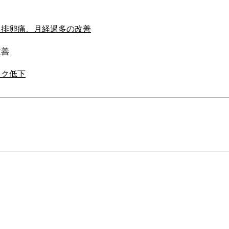
痛、排卵痛、月経過多の改善
改善
スク低下