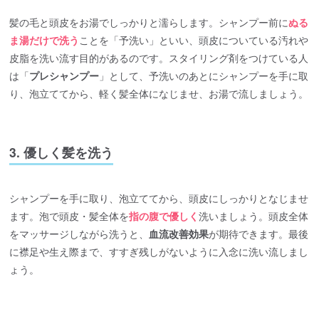
髪の毛と頭皮をお湯でしっかりと濡らします。シャンプー前に
ぬる
ま湯だけで洗う
ことを「予洗い」といい、頭皮についている汚れや
皮脂を洗い流す目的があるのです。スタイリング剤をつけている人
は「
プレシャンプー
」として、予洗いのあとにシャンプーを手に取
り、泡立ててから、軽く髪全体になじませ、お湯で流しましょう。
3. 優しく髪を洗う
シャンプーを手に取り、泡立ててから、頭皮にしっかりとなじませ
ます。泡で頭皮・髪全体を
指の腹で優しく
洗いましょう。頭皮全体
をマッサージしながら洗うと、
血流改善効果
が期待できます。最後
に襟足や生え際まで、すすぎ残しがないように入念に洗い流しまし
ょう。