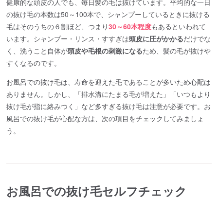
健康的な頭皮の人でも、毎日髪の毛は抜けています。平均的な一日
の抜け毛の本数は50～100本で、シャンプーしているときに抜ける
毛はそのうちの６割ほど、つまり
30～60本程度
もあるといわれて
います。シャンプー・リンス・すすぎは
頭皮に圧がかかる
だけでな
く、洗うこと自体が
頭皮や毛根の刺激になる
ため、髪の毛が抜けや
すくなるのです。
お風呂での抜け毛は、寿命を迎えた毛であることが多いため心配は
ありません。しかし、「排水溝にたまる毛が増えた」「いつもより
抜け毛が指に絡みつく」など多すぎる抜け毛は注意が必要です。お
風呂での抜け毛が心配な方は、次の項目をチェックしてみましょ
う。
お風呂での抜け毛セルフチェック