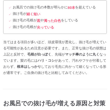
お風呂での抜け毛の本数が明らかに
を超えている
60本
✓
抜け毛が
細く短い
✓
抜け毛の毛根が
や
をしている
黒
濁った白色
✓
抜け毛の毛根が
尖っている
✓
当てはまる項目が多いほど、頭皮環境が悪化し、抜け毛が増えてい
る可能性があるため注意が必要です。また、正常な抜け毛の状態は
上記と反対で、
毛根が白っぽく
、先端が
マッチ棒のように丸く
なっ
ています。髪の毛には
ハリ・コシ
があって、汚れやフケが付着して
おらず、
根本はしっかり
しており毛先に向かって細くなっている形
が通常です。ご自身の抜け毛と比較してみてください。
お風呂での抜け毛が増える原因と対策