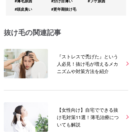
#薄毛原因
#分け目薄い
#フケ原因
#頭皮臭い
#更年期抜け毛
抜け毛の関連記事
『ストレスで禿げた』という
人必見！抜け毛が増えるメカ
ニズムや対策方法を紹介
【女性向け】自宅でできる抜
け毛対策11選！薄毛治療につ
いても解説