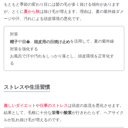
もともと季節の変わり目には髪の毛が多く抜ける傾向があります
が、とくに
夏から秋
は抜け毛が増えます。理由は、夏の紫外線ダメ
ージや汗、汚れによる頭皮環境の悪化です。
対策
や
、
を活用して、夏の紫外線
帽子
日傘
頭皮用の日焼け止め
対策を強化する
お風呂で汗や汚れをしっかり落とし、頭皮環境を正常化す
る
ストレスや生活習慣
激しいダイエット
や
仕事のストレス
は頭皮の血流を悪化させます。
結果として、毛根に十分な
栄養
や
酸素
が行きわたらず、ヘアサイク
ルが乱れ抜け毛が増えるのです。