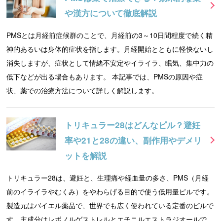
や漢方について徹底解説
PMSとは月経前症候群のことで、月経前の3～10日間程度で続く精
神的あるいは身体的症状を指します。月経開始とともに軽快ないし
消失しますが、症状として情緒不安定やイライラ、眠気、集中力の
低下などが出る場合もあります。 本記事では、PMSの原因や症
状、薬での治療方法について詳しく解説します。
トリキュラー28はどんなピル？避妊
率や21と28の違い、副作用やデメリ
ットを解説
トリキュラー28は、避妊と、生理痛や経血量の多さ、PMS（月経
前のイライラやむくみ）をやわらげる目的で使う低用量ピルです。
製造元はバイエル薬品で、世界でも広く使われている定番のピルで
す。主成分はレボノルゲストレルとエチニルエストラジオールで、