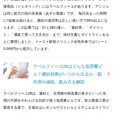
後発品（ジェネリック）にはラベルフィーユがあります。アンジュ
は同じ処方の別の先発薬（あすか製薬）です。 毎日決まった時間
に1錠飲み続けると、避妊の成功率は正しい使い方で99%以上にな
ります。この記事では「21と28の違い」「避妊率」「デメリッ
ト」「通販で買って大丈夫か」まで、添付文書とガイドラインをも
とに整理しました。イースト駅前クリニック女性外来では1シート
3,000円から処方しています。
ラベルフィーユ28はどんな低用量ピ
ル？避妊効果がいつから出るか、副
作用や値段、飲み方を解説
ラベルフィーユ28は、避妊と、生理痛や経血量の多さといった生
理の不調をやわらげる目的で使う低用量ピルです。富士製薬工業が
製造する薬で、主成分はレボノルゲストレルとエチニルエストラジ