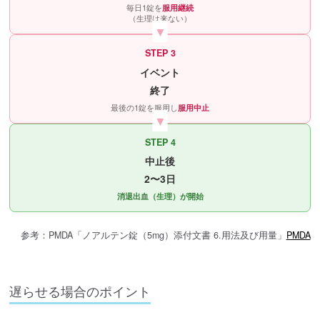
毎日1錠を
服用継続
（生理は来ない）
STEP 3
イベント
終了
最後の1錠を服用し
服用中止
STEP 4
中止後
2〜3日
消退出血（生理）が開始
参考：PMDA「ノアルテン錠（5mg）添付文書 6.用法及び用量」
PMDA
遅らせる場合のポイント