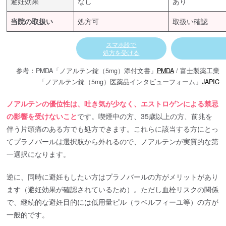
避妊効果
なし
あり
当院の取扱い
処方可
取扱い確認
スマホ診で
処方を受ける
参考：PMDA「ノアルテン錠（5mg）添付文書」
PMDA
/ 富士製薬工業
「ノアルテン錠（5mg）医薬品インタビューフォーム」
JAPIC
ノアルテンの優位性は、吐き気が少なく、エストロゲンによる禁忌
の影響を受けないこと
です。喫煙中の方、35歳以上の方、前兆を
伴う片頭痛のある方でも処方できます。これらに該当する方にとっ
てプラノバールは選択肢から外れるので、ノアルテンが実質的な第
一選択になります。
逆に、同時に避妊もしたい方はプラノバールの方がメリットがあり
ます（避妊効果が確認されているため）。ただし血栓リスクの関係
で、継続的な避妊目的には低用量ピル（ラベルフィーユ等）の方が
一般的です。