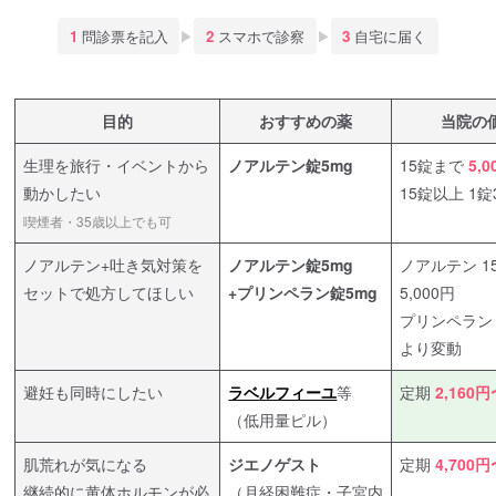
1
問診票を記入
▶
2
スマホで診察
▶
3
自宅に届く
目的
おすすめの薬
当院の
生理を旅行・イベントから
ノアルテン錠5mg
15錠まで
5,
動かしたい
15錠以上 1錠
喫煙者・35歳以上でも可
ノアルテン+吐き気対策を
ノアルテン錠5mg
ノアルテン 1
セットで処方してほしい
+プリンペラン錠5mg
5,000円
プリンペラン
より変動
避妊も同時にしたい
ラベルフィーユ
等
定期
2,160
（低用量ピル）
肌荒れが気になる
ジエノゲスト
定期
4,700
継続的に黄体ホルモンが必
（月経困難症・子宮内