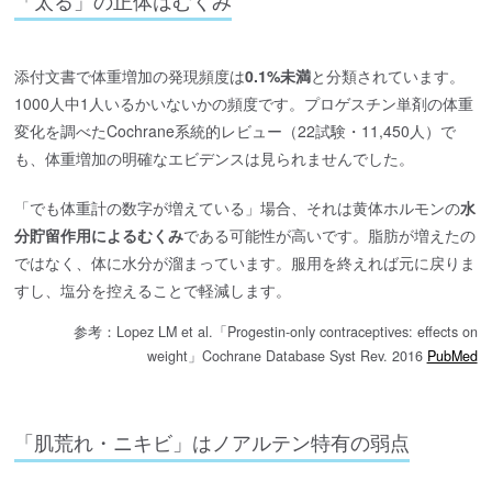
「太る」の正体はむくみ
添付文書で体重増加の発現頻度は
0.1%未満
と分類されています。
1000人中1人いるかいないかの頻度です。プロゲスチン単剤の体重
変化を調べたCochrane系統的レビュー（22試験・11,450人）で
も、体重増加の明確なエビデンスは見られませんでした。
「でも体重計の数字が増えている」場合、それは黄体ホルモンの
水
分貯留作用によるむくみ
である可能性が高いです。脂肪が増えたの
ではなく、体に水分が溜まっています。服用を終えれば元に戻りま
すし、塩分を控えることで軽減します。
参考：Lopez LM et al.「Progestin-only contraceptives: effects on
weight」Cochrane Database Syst Rev. 2016
PubMed
「肌荒れ・ニキビ」はノアルテン特有の弱点