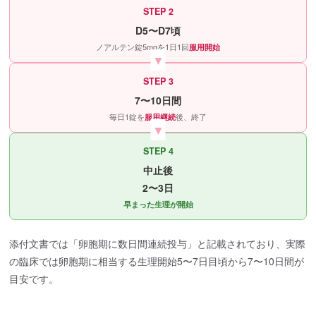
STEP 2
D5〜D7頃
ノアルテン錠5mgを1日1回
服用開始
STEP 3
7〜10日間
毎日1錠を
服用継続
後、終了
STEP 4
中止後
2〜3日
早まった生理が開始
添付文書では「卵胞期に数日間連続投与」と記載されており、実際
の臨床では卵胞期に相当する生理開始5〜7日目頃から7〜10日間が
目安です。