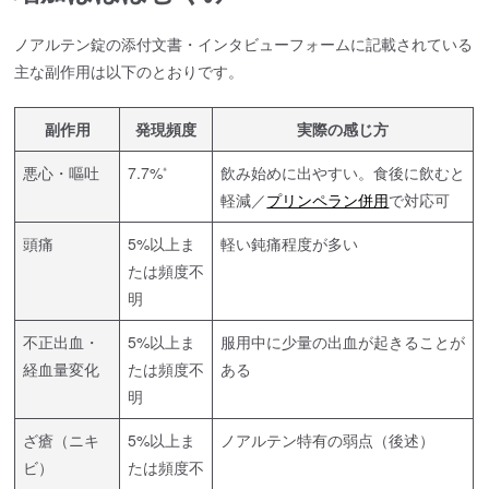
ノアルテン錠の添付文書・インタビューフォームに記載されている
主な副作用は以下のとおりです。
副作用
発現頻度
実際の感じ方
悪心・嘔吐
7.7%
飲み始めに出やすい。食後に飲むと
※
軽減／
プリンペラン併用
で対応可
頭痛
5%以上ま
軽い鈍痛程度が多い
たは頻度不
明
不正出血・
5%以上ま
服用中に少量の出血が起きることが
経血量変化
たは頻度不
ある
明
ざ瘡（ニキ
5%以上ま
ノアルテン特有の弱点（後述）
ビ）
たは頻度不