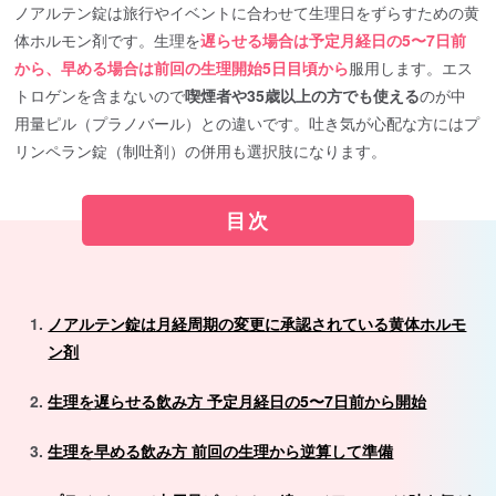
ノアルテン錠は旅行やイベントに合わせて生理日をずらすための黄
体ホルモン剤です。生理を
遅らせる場合は予定月経日の5〜7日前
から、早める場合は前回の生理開始5日目頃から
服用します。エス
トロゲンを含まないので
喫煙者や35歳以上の方でも使える
のが中
用量ピル（プラノバール）との違いです。吐き気が心配な方にはプ
リンペラン錠（制吐剤）の併用も選択肢になります。
目次
ノアルテン錠は月経周期の変更に承認されている黄体ホルモ
ン剤
生理を遅らせる飲み方 予定月経日の5〜7日前から開始
生理を早める飲み方 前回の生理から逆算して準備