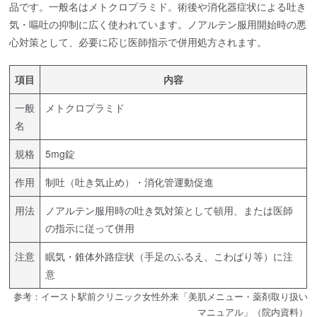
品です。一般名はメトクロプラミド。術後や消化器症状による吐き
気・嘔吐の抑制に広く使われています。ノアルテン服用開始時の悪
心対策として、必要に応じ医師指示で併用処方されます。
項目
内容
一般
メトクロプラミド
名
規格
5mg錠
作用
制吐（吐き気止め）・消化管運動促進
用法
ノアルテン服用時の吐き気対策として頓用、または医師
の指示に従って併用
注意
眠気・錐体外路症状（手足のふるえ、こわばり等）に注
意
参考：イースト駅前クリニック女性外来「美肌メニュー・薬剤取り扱い
マニュアル」（院内資料）