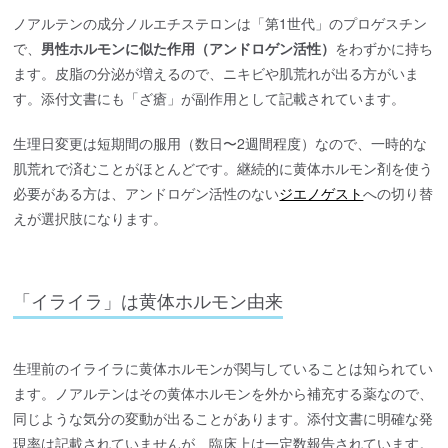
ノアルテンの成分ノルエチステロンは「第1世代」のプロゲスチン
で、
男性ホルモンに似た作用（アンドロゲン活性）
をわずかに持ち
ます。皮脂の分泌が増えるので、ニキビや肌荒れが出る方がいま
す。添付文書にも「ざ瘡」が副作用として記載されています。
生理日変更は短期間の服用（数日〜2週間程度）なので、一時的な
肌荒れで済むことがほとんどです。継続的に黄体ホルモン剤を使う
必要がある方は、アンドロゲン活性のない
ジエノゲスト
への切り替
えが選択肢になります。
「イライラ」は黄体ホルモン由来
生理前のイライラに黄体ホルモンが関与していることは知られてい
ます。ノアルテンはその黄体ホルモンを外から補充する薬なので、
同じような気分の変動が出ることがあります。添付文書に明確な発
現率は記載されていませんが、臨床上は一定数報告されています。