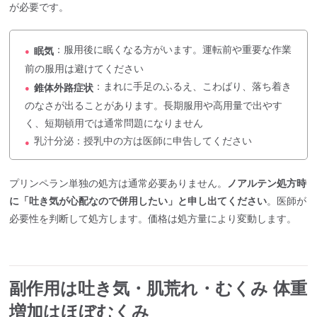
が必要です。
：服用後に眠くなる方がいます。運転前や重要な作業
眠気
●
前の服用は避けてください
：まれに手足のふるえ、こわばり、落ち着き
錐体外路症状
●
のなさが出ることがあります。長期服用や高用量で出やす
く、短期頓用では通常問題になりません
乳汁分泌：授乳中の方は医師に申告してください
●
プリンペラン単独の処方は通常必要ありません。
ノアルテン処方時
に「吐き気が心配なので併用したい」と申し出てください
。医師が
必要性を判断して処方します。価格は処方量により変動します。
副作用は吐き気・肌荒れ・むくみ 体重
増加はほぼむくみ