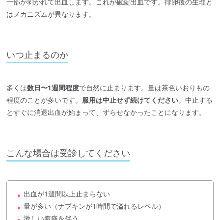
一部が剥がれて出血します。これが破綻出血です。排卵後の生理と
はメカニズムが異なります。
いつ止まるのか
多くは
数日〜1週間程度
で自然に止まります。量は茶色いおりもの
程度のことが多いです。
服用は中止せず続けてください
。中止する
とすぐに消退出血が始まって、ずらせなかったことになります。
こんな場合は受診してください
出血が1週間以上止まらない
●
量が多い（ナプキンが1時間で溢れるレベル）
●
激しい腹痛を伴う
●