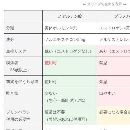
← スワイプで全体を表示 →
ノアルテン錠
プラノ
分類
黄体ホルモン単剤
エストロゲン+
成分
ノルエチステロン5mg
ノルゲストレル
血栓リスク
低い（エストロゲンなし）
あり（エストロ
喫煙者
使用可
禁忌
（35歳以上）
前兆を伴う片頭痛
使用可
禁忌
吐き気
少ない
出やすい
（悪心・嘔吐 約7.7%）
プリンペラン
通常は不要
必要になる場合
併用の必要性
（希望があれば併用可）