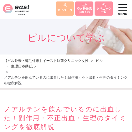
クリニック
空き枠確認
マイページ
一覧
(診察予約)
MENU
ピルについて学ぶ
【ピル外来・薄毛外来】イースト駅前クリニック女性
ピル
生理日移動ピル
ノアルテンを飲んでいるのに出血した！副作用・不正出血・生理のタイミング
を徹底解説
ノアルテンを飲んでいるのに出血し
た！副作用・不正出血・生理のタイミ
ングを徹底解説