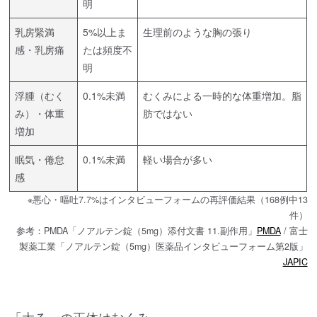
明
乳房緊満
5%以上ま
生理前のような胸の張り
感・乳房痛
たは頻度不
明
浮腫（むく
0.1%未満
むくみによる一時的な体重増加。脂
み）・体重
肪ではない
増加
眠気・倦怠
0.1%未満
軽い場合が多い
感
※悪心・嘔吐7.7%はインタビューフォームの再評価結果（168例中13
件）
参考：PMDA「ノアルテン錠（5mg）添付文書 11.副作用」
PMDA
/ 富士
製薬工業「ノアルテン錠（5mg）医薬品インタビューフォーム第2版」
JAPIC