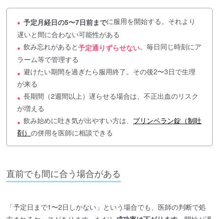
に服用を開始する。それより
予定月経日の5〜7日前まで
●
遅いと間に合わない可能性がある
飲み忘れがあると
。毎日同じ時刻にア
予定通りずらせない
●
ラーム等で管理する
避けたい期間を過ぎたら服用終了。その後2〜3日で生理
●
が来る
長期間（2週間以上）遅らせる場合は、不正出血のリスク
●
が増える
飲み始めに吐き気が出やすい方は、
プリンペラン錠（制吐
●
剤）
の併用を医師に相談できる
直前でも間に合う場合がある
「予定日まで1〜2日しかない」という場合でも、医師の判断で処
方されるケースがあります。ただし
成功率は下がります
。開始が遅