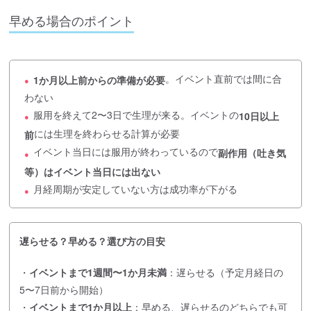
早める場合のポイント
。イベント直前では間に合
1か月以上前からの準備が必要
●
わない
服用を終えて2〜3日で生理が来る。イベントの
10日以上
●
には生理を終わらせる計算が必要
前
イベント当日には服用が終わっているので
副作用（吐き気
●
等）はイベント当日には出ない
月経周期が安定していない方は成功率が下がる
●
遅らせる？早める？選び方の目安
・
イベントまで1週間〜1か月未満
：遅らせる（予定月経日の
5〜7日前から開始）
・
イベントまで1か月以上
：早める、遅らせるのどちらでも可