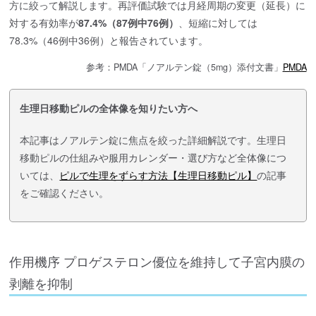
方に絞って解説します。再評価試験では月経周期の変更（延長）に
対する有効率が
87.4%（87例中76例）
、短縮に対しては
78.3%（46例中36例）と報告されています。
参考：PMDA「ノアルテン錠（5mg）添付文書」
PMDA
生理日移動ピルの全体像を知りたい方へ
本記事はノアルテン錠に焦点を絞った詳細解説です。生理日
移動ピルの仕組みや服用カレンダー・選び方など全体像につ
いては、
ピルで生理をずらす方法【生理日移動ピル】
の記事
をご確認ください。
作用機序 プロゲステロン優位を維持して子宮内膜の
剥離を抑制