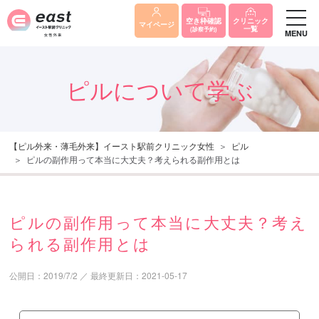
クリニック
空き枠確認
マイページ
一覧
(診察予約)
MENU
ピルについて学ぶ
【ピル外来・薄毛外来】イースト駅前クリニック女性
ピル
ピルの副作用って本当に大丈夫？考えられる副作用とは
ピルの副作用って本当に大丈夫？考え
られる副作用とは
公開日：
2019/7/2
／
最終更新日：
2021-05-17