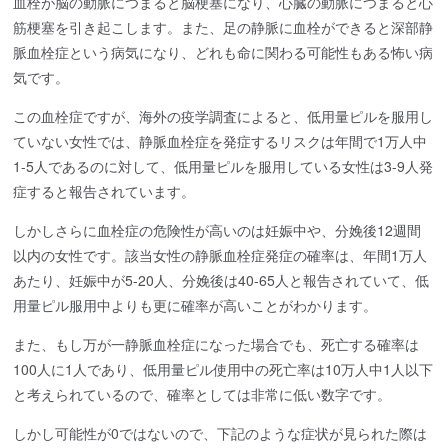
血栓が脳の動脈につまると脳梗塞になり、心臓の動脈につまると心
筋梗塞を引き起こします。また、足の静脈に血栓ができると深部静
脈血栓症という病気になり、どれも命に関わる可能性もある怖い病
気です。
この血栓症ですが、海外の疫学調査によると、低用量ピルを服用し
ていない女性では、静脈血栓症を発症するリスクは年間で1万人中
1-5人であるのに対して、低用量ピルを服用している女性は3-9人発
症すると報告されています。
しかしさらに血栓症の危険性が高いのは妊娠中や、分娩後12週間
以内の女性です。該当女性の静脈血栓症発症の確率は、年間1万人
あたり、妊娠中が5-20人、分娩後は40-65人と報告されていて、低
用量ピル服用中よりも更に確率が高いことがわかります。
また、もし万が一静脈血栓症になった場合でも、死亡する確率は
100人に1人であり、低用量ピル使用中の死亡率は10万人中1人以下
と考えられているので、確率としては非常に低い数字です。
しかし可能性が0ではないので、下記のような症状が見られた際は