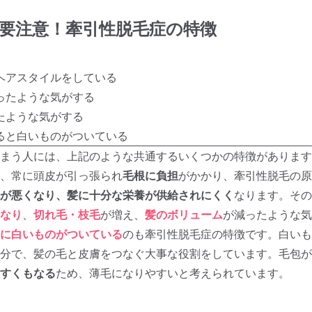
要注意！牽引性脱毛症の特徴
ヘアスタイルをしている
ったような気がする
たような気がする
ると白いものがついている
まう人には、上記のような共通するいくつかの特徴があります
、常に頭皮が引っ張られ
毛根に負担
がかかり、牽引性脱毛の原
が悪くなり、髪に十分な栄養が供給されにくく
なります。その
なり
、
切れ毛・枝毛
が増え、
髪のボリューム
が減ったような気
に白いものがついている
のも牽引性脱毛症の特徴です。白いも
分で、髪の毛と皮膚をつなぐ大事な役割をしています。毛包が
すくもなる
ため、薄毛になりやすいと考えられています。