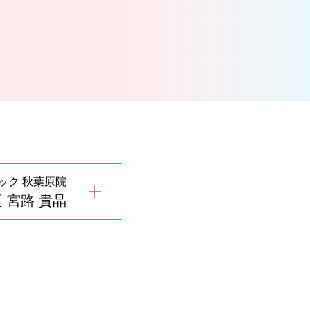
ック 秋葉原院
 宮路 貴晶