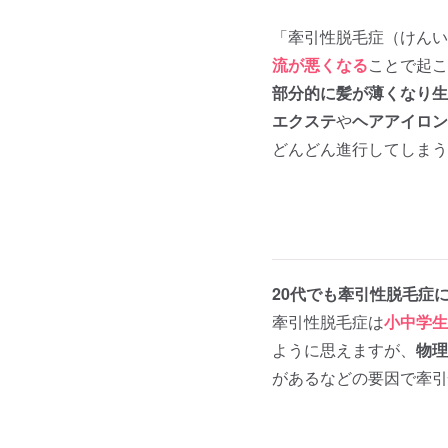
「牽引性脱毛症（けんい
流が悪くなる
ことで起こ
部分的に髪が薄くなり生
エクステ
や
ヘアアイロン
どんどん進行してしまう
20代でも牽引性脱毛症
牽引性脱毛症は
小中学生
ように思えますが、
物理
があるなどの要因で牽引