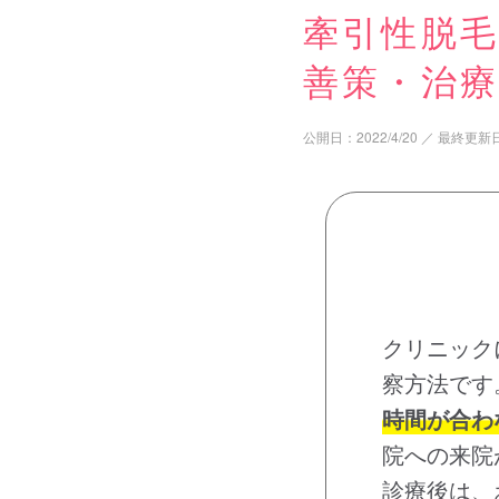
牽引性脱
善策・治
公開日：
2022/4/20
／
最終更新
クリニック
察方法です
時間が合わ
院への来院
診療後は、