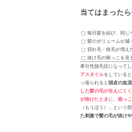
当てはまったら
毎日髪を結び、同じ
髪のボリュームが減
切れ毛・枝毛が増え
抜け毛の根っこを見
牽引性脱毛症になってし
アスタイル
をしていると
っ張られると
頭皮の血流
した髪の毛が生えにくく
が抜けたとき
に、
根っこ
（もうほう）」という部
た刺激で髪の毛が抜けや