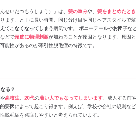
んせいだつもうしょう）」は、
髪の重み
や、
髪をまとめたとき
ります。とくに長い時間、同じ分け目や同じヘアスタイルで髪
えてこなくなってしまう
病気です。
ポニーテール
や
お団子
な
などで
頭皮に物理刺激
が加わることが原因となります。原因と
可能性があるのが牽引性脱毛症の特徴です。
になる？
や
高校生
、
20代
の
若い人でもなってしまいます
。成人する前や
的要因
によって起こり得ます。例えば、学校や会社の規則など
性脱毛症を発症しやすいと考えられています。