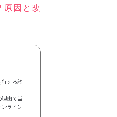
？原因と改
を行える診
の理由で当
オンライン