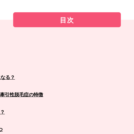
目次
になる？
牽引性脱毛症の特徴
？
つ