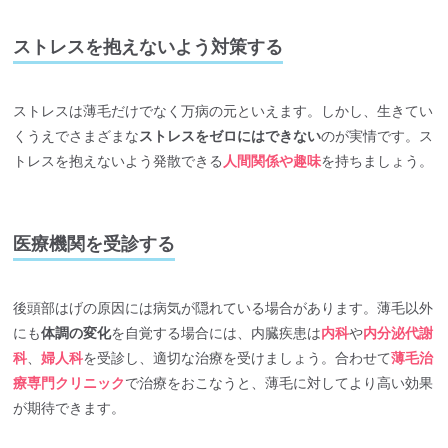
ストレスを抱えないよう対策する
ストレスは薄毛だけでなく万病の元といえます。しかし、生きてい
くうえでさまざまな
ストレスをゼロにはできない
のが実情です。ス
トレスを抱えないよう発散できる
人間関係や趣味
を持ちましょう。
医療機関を受診する
後頭部はげの原因には病気が隠れている場合があります。薄毛以外
にも
体調の変化
を自覚する場合には、内臓疾患は
内科
や
内分泌代謝
科
、
婦人科
を受診し、適切な治療を受けましょう。合わせて
薄毛治
療専門クリニック
で治療をおこなうと、薄毛に対してより高い効果
が期待できます。