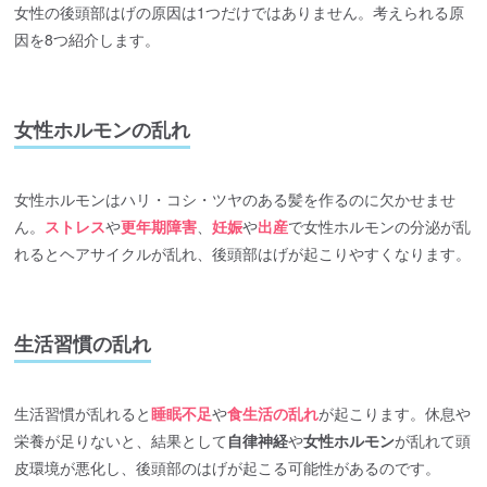
女性の後頭部はげの原因は1つだけではありません。考えられる原
因を8つ紹介します。
女性ホルモンの乱れ
女性ホルモンはハリ・コシ・ツヤのある髪を作るのに欠かせませ
ん。
ストレス
や
更年期障害
、
妊娠
や
出産
で女性ホルモンの分泌が乱
れるとヘアサイクルが乱れ、後頭部はげが起こりやすくなります。
生活習慣の乱れ
生活習慣が乱れると
睡眠不足
や
食生活の乱れ
が起こります。休息や
栄養が足りないと、結果として
自律神経
や
女性ホルモン
が乱れて頭
皮環境が悪化し、後頭部のはげが起こる可能性があるのです。