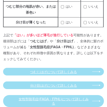
つむじ部分の地肌が赤い、または
はい
いいえ
茶色い
分け目が薄くなった
はい
いいえ
上記で
「はい」が多いほど薄毛が進行している
可能性があります。
後頭部はげには「
つむじはげ
」や「
分け目はげ
」、全体的に髪のボ
リュームが減る「
女性型脱毛症(FAGA・FPHL)
」などさまざまな
種類があり、それぞれ特徴や原因が異なります。詳しくは以下をチ
ェックしてみてください。
つむじはげについて詳しくみる
分け目はげについて詳しくみる
女性型脱毛症(FAGA・FPHL)について詳しくみ
る