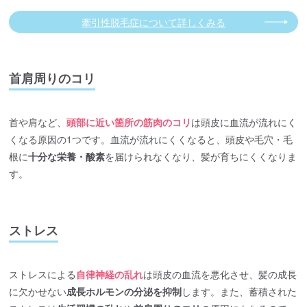
牽引性脱毛症について詳しくみる
首肩周りのコリ
首や肩など、
頭部に近い箇所の筋肉のコリ
は頭皮に血流が流れにく
くなる原因の1つです。血流が流れにくくなると、頭皮や毛穴・毛
根に
十分な栄養・酸素
を届けられなくなり、髪が育ちにくくなりま
す。
ストレス
ストレスによる
自律神経の乱れ
は頭皮の血流を悪化させ、髪の成長
に欠かせない
成長ホルモンの分泌を抑制
します。また、蓄積された