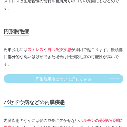
ストレスは
生活習慣の乱れ
や
首肩周りのコリ
の原因にもなるので
す。
円形脱毛症
円形脱毛症は
ストレス
や
自己免疫疾患
が原因で起こります。後頭部
に
部分的な丸いはげ
ができた場合は円形脱毛症の可能性が高いで
す。
円形脱毛症について詳しくみる
バセドウ病などの内臓疾患
内臓疾患のなかには髪の成長に欠かせない
ホルモンの分泌や代謝に