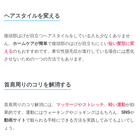
ヘアスタイルを変える
後頭部はげが目立つヘアスタイルをしている人も少なくありませ
ん。
ホームケアが簡単
で後頭部のはげが目立ちにくい
短い髪型に変
える
のもおすすめです。牽引性脱毛症が進行している場合には悪化
させないための一つの方法でもあります。
首肩周りのコリを解消する
首肩周りのコリ解消には、
マッサージ
や
ストレッチ
、
軽い運動
が効
果的です。運動にはウォーキングやジョギングはもちろん、
SNS
や
動画サイト
で観られる手軽にできる方法を実践してみてもよいでし
ょう。