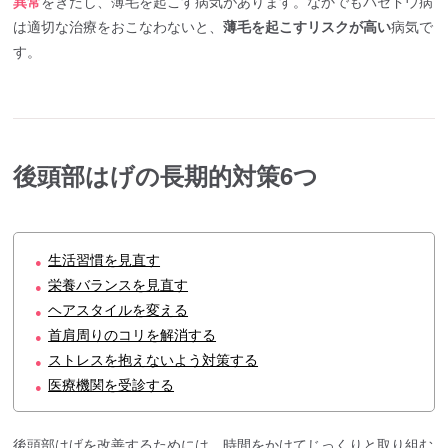
異常
をきたし、薄毛を起こす病気があります。なかでもバセドウ病
は適切な治療をおこなわないと、
薄毛を起こすリスクが高い
病気で
す。
後頭部はげの長期的対策6つ
生活習慣を見直す
●
栄養バランスを見直す
●
ヘアスタイルを変える
●
首肩周りのコリを解消する
●
ストレスを抱えないよう対策する
●
医療機関を受診する
●
後頭部はげを改善するためには、時間をかけてじっくりと取り組む