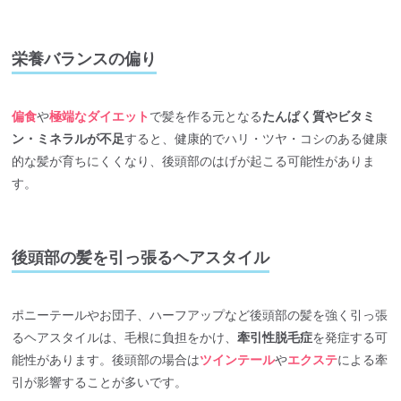
栄養バランスの偏り
偏食
や
極端なダイエット
で髪を作る元となる
たんぱく質やビタミ
ン・ミネラルが不足
すると、健康的でハリ・ツヤ・コシのある健康
的な髪が育ちにくくなり、後頭部のはげが起こる可能性がありま
す。
後頭部の髪を引っ張るヘアスタイル
ポニーテールやお団子、ハーフアップなど後頭部の髪を強く引っ張
るヘアスタイルは、毛根に負担をかけ、
牽引性脱毛症
を発症する可
能性があります。後頭部の場合は
ツインテール
や
エクステ
による牽
引が影響することが多いです。