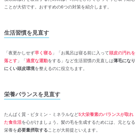
ことが大切です。おすすめの6つの対策を紹介します。
生活習慣を見直す
「夜更かしせず
早く寝る
」「お風呂は寝る前に入って
頭皮の汚れを
落とす
」「
適度な運動
をする」など生活習慣の見直しは
薄毛になり
にくい頭皮環境
を整えるのに役立ちます。
栄養バランスを見直す
たんぱく質・ビタミン・ミネラルなど
5大栄養素のバランスが取れ
た食生活
を心がけましょう。髪の毛を生成するためには、元となる
栄養を
必要量摂取する
ことが大前提といえます。