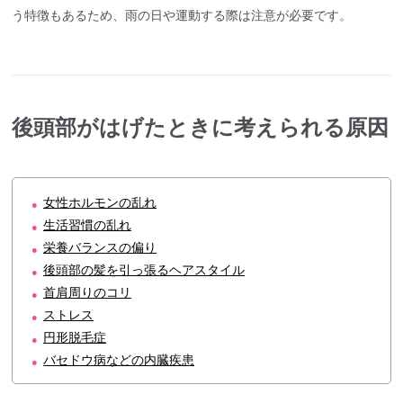
う特徴もあるため、雨の日や運動する際は注意が必要です。
後頭部がはげたときに考えられる原因
女性ホルモンの乱れ
●
生活習慣の乱れ
●
栄養バランスの偏り
●
後頭部の髪を引っ張るヘアスタイル
●
首肩周りのコリ
●
ストレス
●
円形脱毛症
●
バセドウ病などの内臓疾患
●