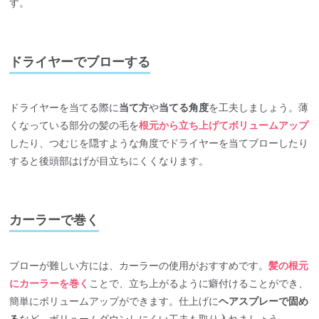
す。
ドライヤーでブローする
ドライヤーを当てる際に
当て方
や
当てる角度
を工夫しましょう。薄
くなっている部分の髪の毛を
根元から立ち上げてボリュームアップ
したり、つむじを隠すような角度でドライヤーを当てブローしたり
すると後頭部はげが目立ちにくくなります。
カーラーで巻く
ブローが難しい方には、カーラーの使用がおすすめです。
髪の根元
にカーラーを巻く
ことで、立ち上がるように癖付けることができ、
簡単にボリュームアップができます。仕上げに
ヘアスプレーで固め
る
など、ボリュームダウンしにくい工夫も取り入れましょう。