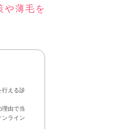
策や薄毛を
を行える診
の理由で当
オンライン