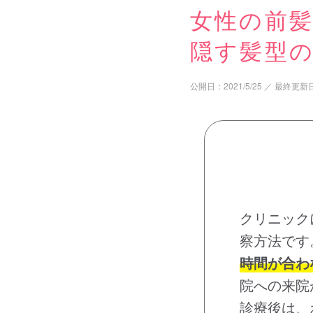
女性の前
隠す髪型
公開日：
2021/5/25
／
最終更新
クリニック
察方法です
時間が合わ
院への来院
診療後は、