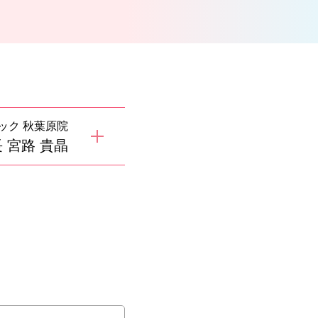
ック 秋葉原院
 宮路 貴晶
。